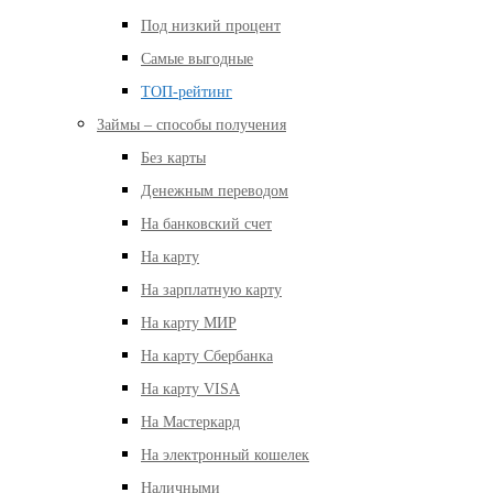
Под низкий процент
Самые выгодные
ТОП-рейтинг
Займы – способы получения
Без карты
Денежным переводом
На банковский счет
На карту
На зарплатную карту
На карту МИР
На карту Сбербанка
На карту VISA
На Мастеркард
На электронный кошелек
Наличными