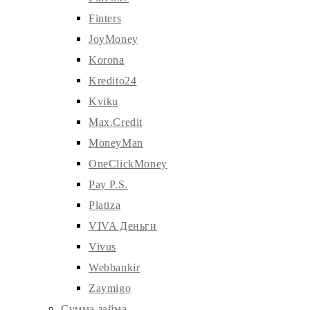
Finters
JoyMoney
Korona
Kredito24
Kviku
Max.Credit
MoneyMan
OneClickMoney
Pay P.S.
Platiza
VIVA Деньги
Vivus
Webbankir
Zaymigo
Сумма займа