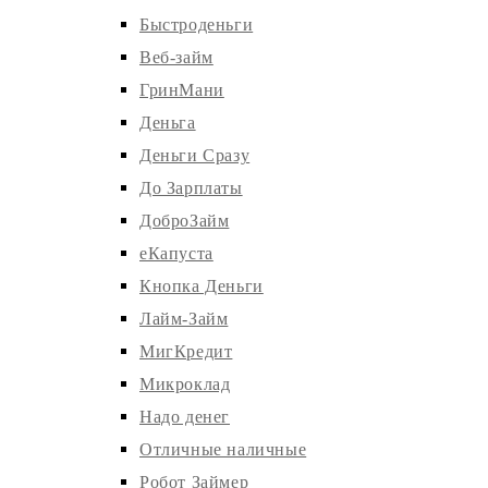
Быстроденьги
Веб-займ
ГринМани
Деньга
Деньги Сразу
До Зарплаты
ДоброЗайм
еКапуста
Кнопка Деньги
Лайм-Займ
МигКредит
Микроклад
Надо денег
Отличные наличные
Робот Займер