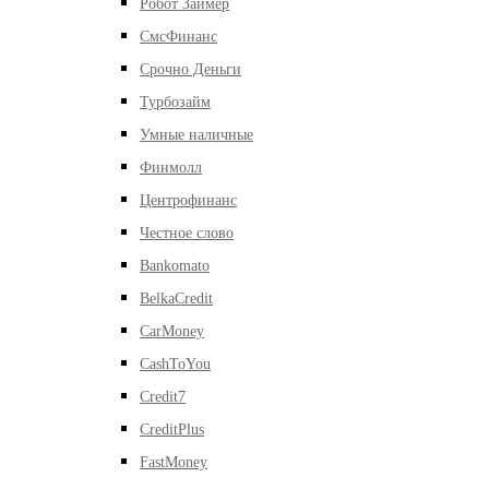
Робот Займер
СмсФинанс
Срочно Деньги
Турбозайм
Умные наличные
Финмолл
Центрофинанс
Честное слово
Bankomato
BelkaCredit
CarMoney
CashToYou
Credit7
CreditPlus
FastMoney