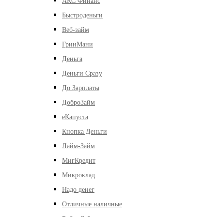
АКС Финанс
Быстроденьги
Веб-займ
ГринМани
Деньга
Деньги Сразу
До Зарплаты
ДоброЗайм
еКапуста
Кнопка Деньги
Лайм-Займ
МигКредит
Микроклад
Надо денег
Отличные наличные