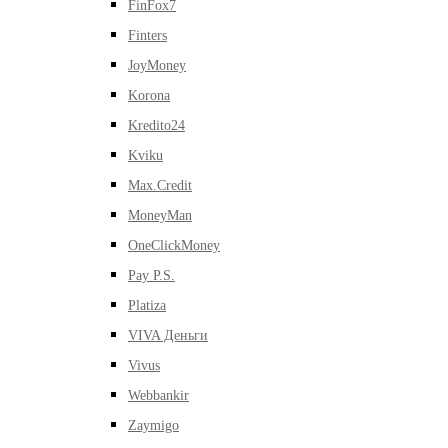
FinFox7
Finters
JoyMoney
Korona
Kredito24
Kviku
Max.Credit
MoneyMan
OneClickMoney
Pay P.S.
Platiza
VIVA Деньги
Vivus
Webbankir
Zaymigo