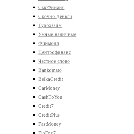
СмсФинанс
Срочно Деньги
Турбозайм
Умные наличные
Финмолл
Центрофинанс
Честное слово
Bankomato
BelkaCredit
CarMoney
CashToYou
Credit7
CreditPlus
FastMoney
FinFox7