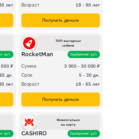
 80 лет
Возраст
18 - 90 лет
Получить деньги
ТОП выгодных
займов
RocketMan
е: 94%
Одобрение: 94%
 000 ₽
Сумма
3 000 - 30 000 ₽
365 дн.
Срок
5 - 30 дн.
 80 лет
Возраст
18 - 65 лет
Получить деньги
Моментально
на карту
CASHIRO
е: 95%
Одобрение: 94%