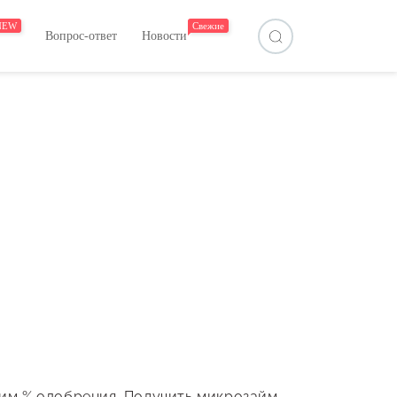
NEW
Свежие
Вопрос-ответ
Новости
им % одобрения. Получить микрозайм