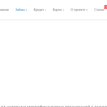
лавная
Займы
Кредит
Карты
О проекте
Статьи
от надежных микрофинансовых организаций с высок