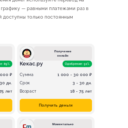
о графику — равными платежами раз в
ей доступны только постоянным
Получение
онлайн
Кекас.ру
е: 89%
Одобрение: 91%
 000 ₽
Сумма
1 000 - 30 000 ₽
 30 дн.
Срок
3 - 30 дн.
 75 лет
Возраст
18 - 75 лет
Получить деньги
Моментально