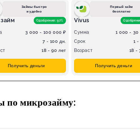
Займы быстро
Первый займ
и удобно
бесплатно
-займ
Vivus
Одобрение: 97%
Одобрени
а
3 000 - 100 000 ₽
Сумма
1 000 - 30
7 - 100 дн.
Срок
1 -
ст
18 - 90 лет
Возраст
18 -
Получить деньги
Получить деньги
ы по микрозайму: