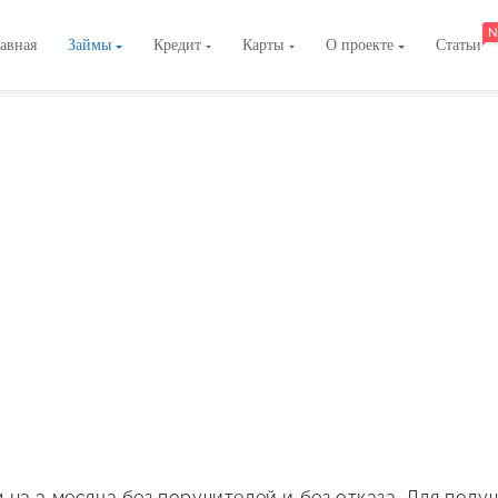
N
авная
Займы
Кредит
Карты
О проекте
Статьи
на 3 месяца без поручителей и без отказа. Для получ