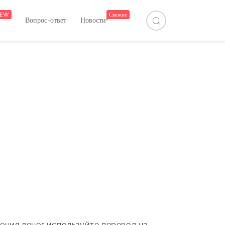
EW
Свежие
Вопрос-ответ
Новости
ения денег используйте перевод на