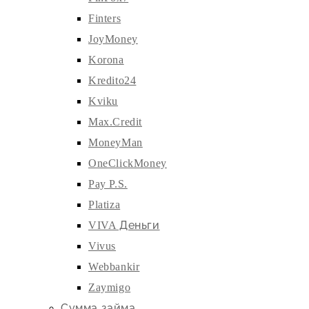
Finters
JoyMoney
Korona
Kredito24
Kviku
Max.Credit
MoneyMan
OneClickMoney
Pay P.S.
Platiza
VIVA Деньги
Vivus
Webbankir
Zaymigo
Сумма займа