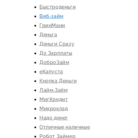
Быстроденьги
Веб-займ
ГринМани
Деньга
Деньги Сразу
До Зарплаты
ДоброЗайм
еКапуста
Кнопка Деньги
Лайм-Займ
МигКредит
Микроклад
Надо денег
Отличные наличные
Робот Займер