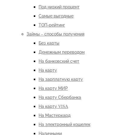
Под низкий процент
Самые выгодные
ТОП-рейтинг
Займы – способы получения
Без карты
Денежным переводом
На банковский счет
На карту
На зарплатную карту
На карту МИР
На карту Сбербанка
На карту VISA
На Мастеркард
На электронный кошелек
Наличными