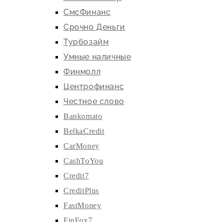
СмсФинанс
Срочно Деньги
Турбозайм
Умные наличные
Финмолл
Центрофинанс
Честное слово
Bankomato
BelkaCredit
CarMoney
CashToYou
Credit7
CreditPlus
FastMoney
FinFox7