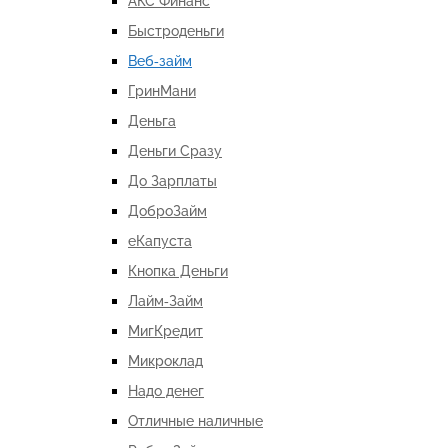
АКС Финанс
Быстроденьги
Веб-займ
ГринМани
Деньга
Деньги Сразу
До Зарплаты
ДоброЗайм
еКапуста
Кнопка Деньги
Лайм-Займ
МигКредит
Микроклад
Надо денег
Отличные наличные