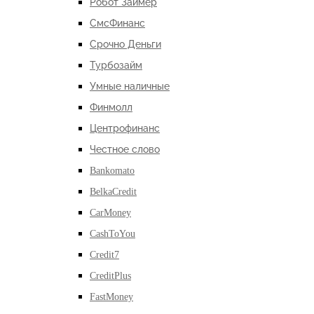
Робот Займер
СмсФинанс
Срочно Деньги
Турбозайм
Умные наличные
Финмолл
Центрофинанс
Честное слово
Bankomato
BelkaCredit
CarMoney
CashToYou
Credit7
CreditPlus
FastMoney