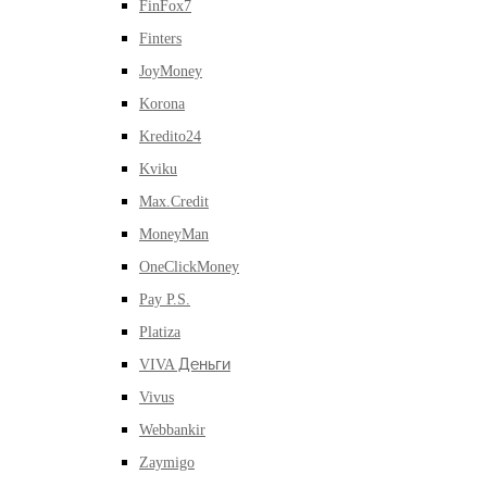
FinFox7
Finters
JoyMoney
Korona
Kredito24
Kviku
Max.Credit
MoneyMan
OneClickMoney
Pay P.S.
Platiza
VIVA Деньги
Vivus
Webbankir
Zaymigo