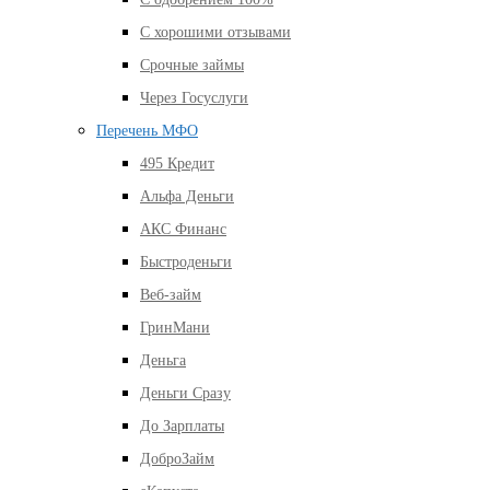
С хорошими отзывами
Срочные займы
Через Госуслуги
Перечень МФО
495 Кредит
Альфа Деньги
АКС Финанс
Быстроденьги
Веб-займ
ГринМани
Деньга
Деньги Сразу
До Зарплаты
ДоброЗайм