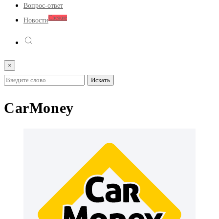
Вопрос-ответ
Свежие
Новости
×
CarMoney