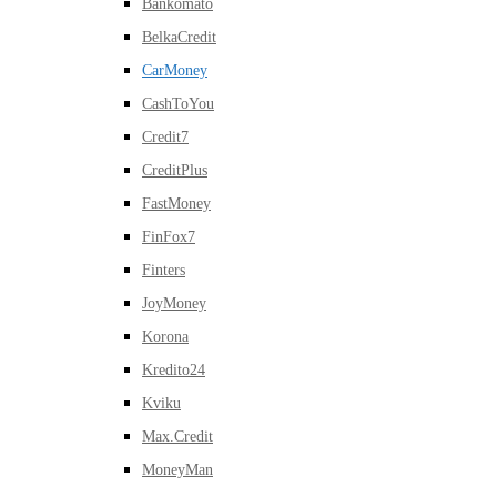
Bankomato
BelkaCredit
CarMoney
CashToYou
Credit7
CreditPlus
FastMoney
FinFox7
Finters
JoyMoney
Korona
Kredito24
Kviku
Max.Credit
MoneyMan