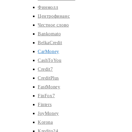
Финмолл
Центрофинанс
Честное слово
Bankomato
BelkaCredit
CarMoney
CashToYou
Credit7
CreditPlus
FastMoney
FinFox7
Finters
JoyMoney
Korona
Kredito24