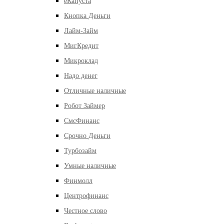
еКапуста
Кнопка Деньги
Лайм-Займ
МигКредит
Микроклад
Надо денег
Отличные наличные
Робот Займер
СмсФинанс
Срочно Деньги
Турбозайм
Умные наличные
Финмолл
Центрофинанс
Честное слово