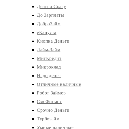
Деньги Сразу
До Зарплаты
ДоброЗайм
еКапуста
Кнопка Деньги
Лайм-Займ
МигКредит
Микроклад
Надо денег
Отличные наличные
Робот Займер
СмсФинанс
Срочно Деньги
Турбозайм
Умные наличные