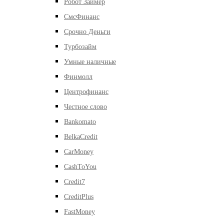
Робот Займер
СмсФинанс
Срочно Деньги
Турбозайм
Умные наличные
Финмолл
Центрофинанс
Честное слово
Bankomato
BelkaCredit
CarMoney
CashToYou
Credit7
CreditPlus
FastMoney