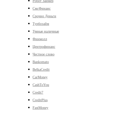
Робот Займер
СмсФинанс
Срочно Деньги
Турбозайм
Умные наличные
Финмолл
Центрофинанс
Честное слово
Bankomato
BelkaCredit
CarMoney
CashToYou
Credit7
CreditPlus
FastMoney