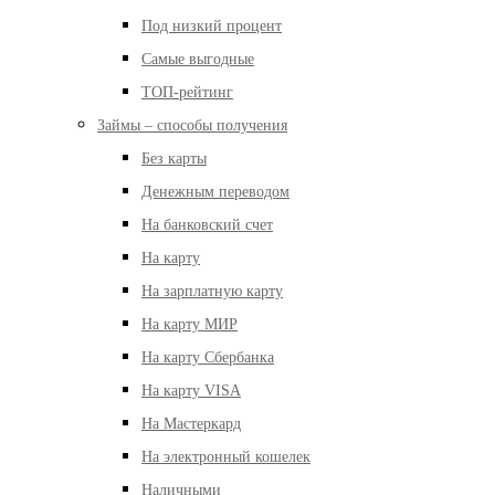
Под низкий процент
Самые выгодные
ТОП-рейтинг
Займы – способы получения
Без карты
Денежным переводом
На банковский счет
На карту
На зарплатную карту
На карту МИР
На карту Сбербанка
На карту VISA
На Мастеркард
На электронный кошелек
Наличными