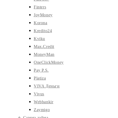
Finters
JoyMoney
Korona
Kredito24
Kviku
Max.Credit
MoneyMan
OneClickMoney
Pay P.S.
Platiza
VIVA Деньги
Vivus
Webbankir
Zaymigo
Сумма займа