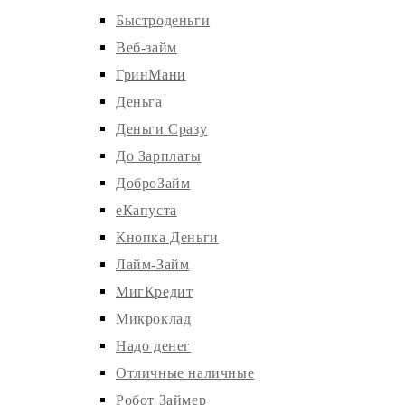
Быстроденьги
Веб-займ
ГринМани
Деньга
Деньги Сразу
До Зарплаты
ДоброЗайм
еКапуста
Кнопка Деньги
Лайм-Займ
МигКредит
Микроклад
Надо денег
Отличные наличные
Робот Займер