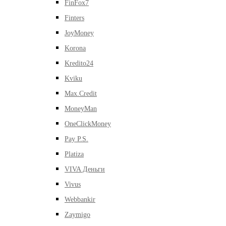
FinFox7
Finters
JoyMoney
Korona
Kredito24
Kviku
Max.Credit
MoneyMan
OneClickMoney
Pay P.S.
Platiza
VIVA Деньги
Vivus
Webbankir
Zaymigo