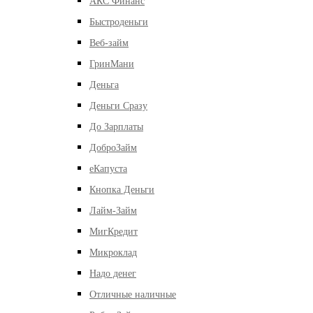
АКС Финанс
Быстроденьги
Веб-займ
ГринМани
Деньга
Деньги Сразу
До Зарплаты
ДоброЗайм
еКапуста
Кнопка Деньги
Лайм-Займ
МигКредит
Микроклад
Надо денег
Отличные наличные