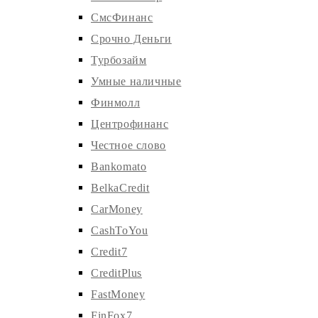
СмсФинанс
Срочно Деньги
Турбозайм
Умные наличные
Финмолл
Центрофинанс
Честное слово
Bankomato
BelkaCredit
CarMoney
CashToYou
Credit7
CreditPlus
FastMoney
FinFox7