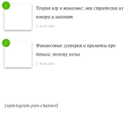
1
Теория игр в кошельке: как стратегии из
покера и шахмат
15.07.2026
2
Финансовые суеверия и приметы про
деньги: почему нельз
18.06.2026
[wptelegram-join-channel]