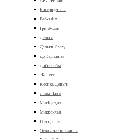
АКС Финанс
Быстроденьги
Веб-займ
ГринМани
Деньга
Деньги Сразу
До Зарплаты
ДоброЗайм
еКапуста
Кнопка Деньги
Лайм-Займ
МигКредит
Микроклад
Надо денег
Отличные наличные