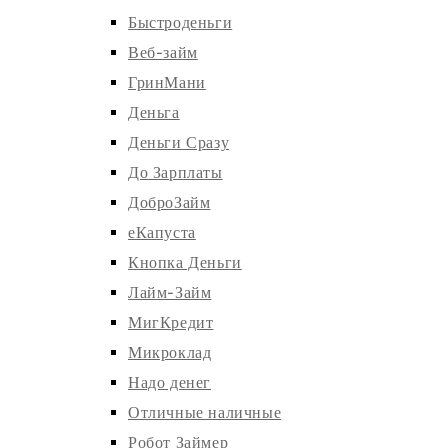
Быстроденьги
Веб-займ
ГринМани
Деньга
Деньги Сразу
До Зарплаты
ДоброЗайм
еКапуста
Кнопка Деньги
Лайм-Займ
МигКредит
Микроклад
Надо денег
Отличные наличные
Робот Займер