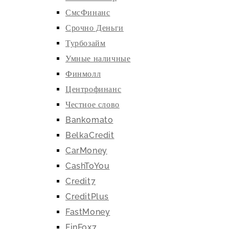
СмсФинанс
Срочно Деньги
Турбозайм
Умные наличные
Финмолл
Центрофинанс
Честное слово
Bankomato
BelkaCredit
CarMoney
CashToYou
Credit7
CreditPlus
FastMoney
FinFox7