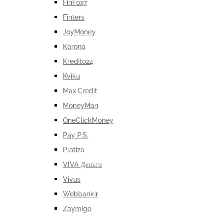
FinFox7
Finters
JoyMoney
Korona
Kredito24
Kviku
Max.Credit
MoneyMan
OneClickMoney
Pay P.S.
Platiza
VIVA Деньги
Vivus
Webbankir
Zaymigo