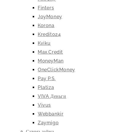
Finters
JoyMoney
Korona
Kredito24
Kviku
Max.Credit
MoneyMan
OneClickMoney
Pay P.S.
Platiza
VIVA Деньги
Vivus
Webbankir
Zaymigo
Сумма займа