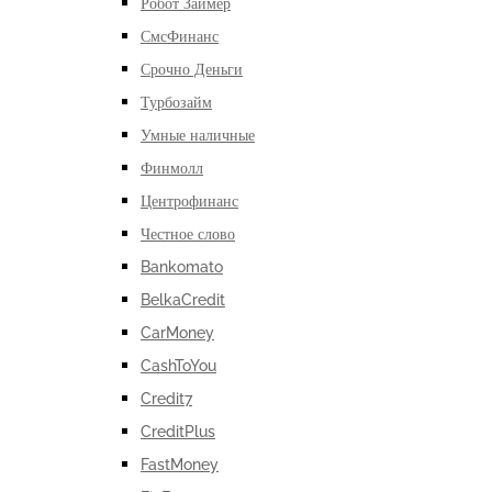
Робот Займер
СмсФинанс
Срочно Деньги
Турбозайм
Умные наличные
Финмолл
Центрофинанс
Честное слово
Bankomato
BelkaCredit
CarMoney
CashToYou
Credit7
CreditPlus
FastMoney