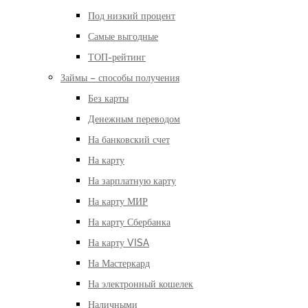
Под низкий процент
Самые выгодные
ТОП-рейтинг
Займы – способы получения
Без карты
Денежным переводом
На банковский счет
На карту
На зарплатную карту
На карту МИР
На карту Сбербанка
На карту VISA
На Мастеркард
На электронный кошелек
Наличными