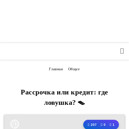
Главная
Общее
Рассрочка или кредит: где
ловушка? 🪤
207
0
1